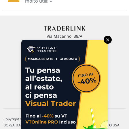
molto utili! »
Via Macanno, 38/A
×
47923 Rimini
P.IVA 02 452 460 401
Chi siamo
Commenti e segnalazioni
Contattaci
Copyright © 1996-2026 Traderlink Italia s.r.l.
BORSA ITALIANA Quotazioni di borsa differite di 15 min. / MERCATO USA