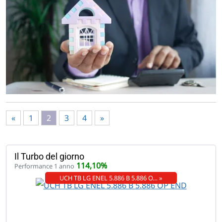
«
1
2
3
4
»
Il Turbo del giorno
114,10%
Performance 1 anno
UCH TB LG ENEL 5.886 B 5.886 O… »