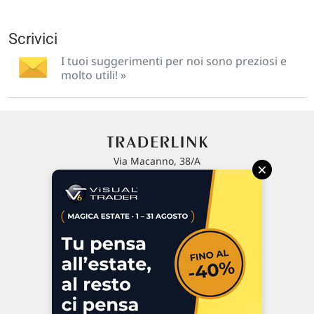
Scrivici
I tuoi suggerimenti per noi sono preziosi e
molto utili! »
Via Macanno, 38/A
×
47923 Rimini
P.IVA 02 452 460 401
Chi siamo
Commenti e segnalazioni
Contattaci