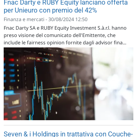
Fnac Darty e RUBY Equity lanciano offerta
per Unieuro con premio del 42%
Finanza e mercati - 30/08/2024 12:50
Fnac Darty SA e RUBY Equity Investment S.à.r.l. hanno
preso visione del comunicato dell'Emittente, che
include le fairness opinion fornite dagli advisor fina...
Seven & i Holdings in trattativa con Couche-