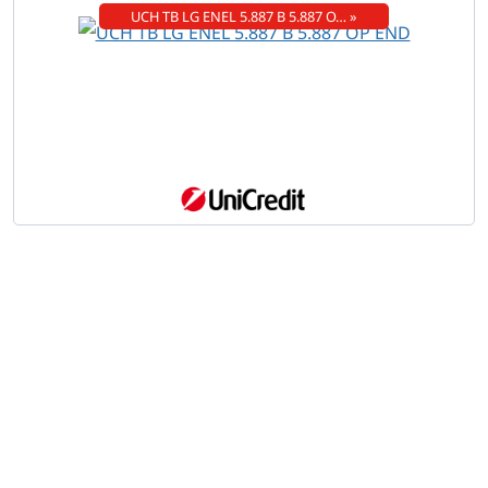
UCH TB LG ENEL 5.887 B 5.887 O… »