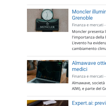
Moncler illumi
Grenoble
Finanza e mercati 
Moncler presenta l
l'importanza della 
L'evento ha evidenz
cambiamento climat
Almawave ottien
medici
Finanza e mercati 
Almawave, società 
AIW), e parte del Gr
Expert.ai: prev