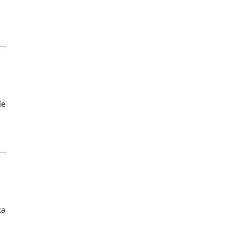
le
ta