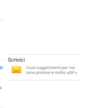
Scrivici
to
I tuoi suggerimenti per noi
sono preziosi e molto utili! »
o