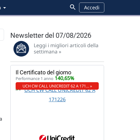
a
Accedi
Newsletter del 07/08/2026
Leggi i migliori articoli della
settimana »
Pensioni
Analisi grafica
Wall Street
Federal Reserve
Il Certificato del giorno
140,65%
Performance 1 anno
a
UCH CW CALL UNICREDIT 62 A 171… »
o
a