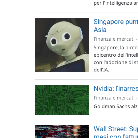
per l'intelligenza ar
Singapore punta
Asia
Finanza e mercati 
Singapore, la picco
epicentro dell'inte
con l'adozione di 
dell'IA.
Nvidia: l'inarre
Finanza e mercati 
Goldman Sachs alza i
Wall Street: S
mesi con fattu