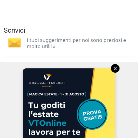
Scrivici
I tuoi suggerimenti per noi sono preziosi e
molto utili! »
×
Via Macanno, 38/A
47923 Rimini
P.IVA 02 452 460 401
Chi siamo
Commenti e segnalazioni
Contattaci