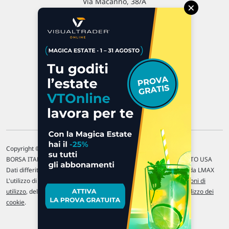
Via Macanno, 38/A
×
47923 Rimini
P.IVA 02 452 460 401
Chi siamo
Commenti e segnalazioni
Contattaci
Copyright © 1996-2026 Traderlink Italia s.r.l.
BORSA ITALIANA Quotazioni di borsa differite di 15 min. / MERCATO USA
Dati differiti di 15 min. (fonte Intrinio) / FOREX Quotazioni fornite da LMAX
L'utilizzo di questo sito implica l'accettazione delle nostre
Condizioni di
utilizzo
, del
Disclaimer MAR
, delle
Politiche sulla privacy
e dell'
Utilizzo dei
cookie
.