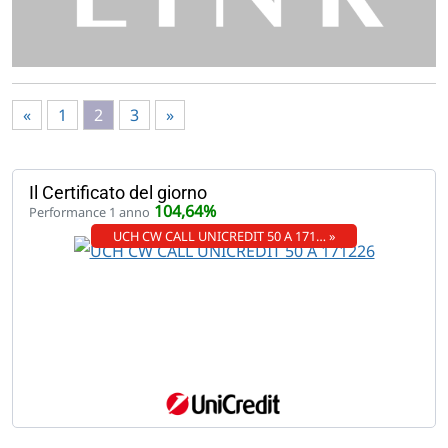
«
1
2
3
»
Il Certificato del giorno
104,64%
Performance 1 anno
UCH CW CALL UNICREDIT 50 A 171… »