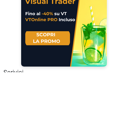
Scrivici
I tuoi suggerimenti per noi sono preziosi e
molto utili! »
© TraderLink News
- Direttore Responsabile Marco Valeriani -
Riproduzione vietata