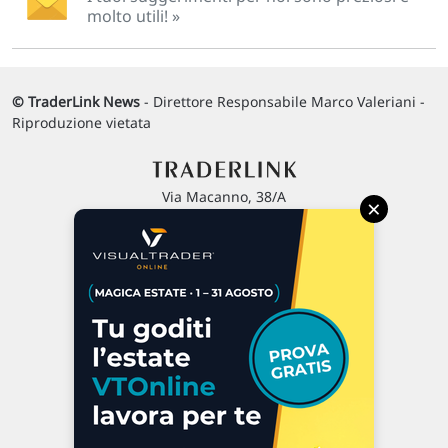
molto utili! »
© TraderLink News
- Direttore Responsabile Marco Valeriani -
Riproduzione vietata
Via Macanno, 38/A
×
47923 Rimini
P.IVA 02 452 460 401
Chi siamo
Commenti e segnalazioni
Contattaci