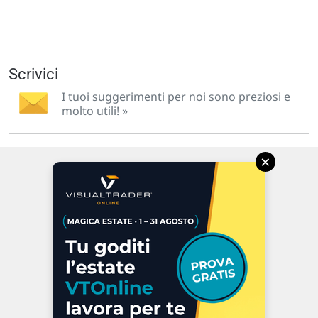
Scrivici
I tuoi suggerimenti per noi sono preziosi e
molto utili! »
×
Via Macanno, 38/A
47923 Rimini
P.IVA 02 452 460 401
Chi siamo
Commenti e segnalazioni
Contattaci