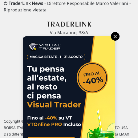
© TraderLink News
- Direttore Responsabile Marco Valeriani -
Riproduzione vietata
Via Macanno, 38/A
×
47923 Rimini
P.IVA 02 452 460 401
Chi siamo
Commenti e segnalazioni
Contattaci
Copyright © 1996-2026 Traderlink Italia s.r.l.
BORSA ITALIANA Quotazioni di borsa differite di 15 min. / MERCATO USA
Dati differiti di 15 min. (fonte Intrinio) / FOREX Quotazioni fornite da LMAX