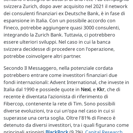
svizzera Zurich, dopo aver acquisito nel 2021 il network
dei consulenti finanziari ex Deutsche Bank, è in fase di
espansione in Italia. Con un possibile accordo con
Fineco, potrebbe aggiungere quasi 3000 consulenti,
integrando la Zurich Bank. Tuttavia, ci potrebbero
essere ulteriori sviluppi. Nel caso in cui la banca
svizzera decidesse di procedere con l'operazione,
potrebbe coinvolgere altri partner.
Secondo Il Messaggero, nella potenziale cordata
potrebbero entrare come investitori finanziari due
fondi internazionali: Advent International, che investe in
Italia dal 1990 e possiede quote in
Nexi
, e
Kkr
, che di
recente è diventata l'azionista di riferimento di
Fibercop, contenente la rete di Tim. Sono possibili
diverse evoluzioni, tra cui un'opa nel caso in cui si
superasse una certa soglia. Oltre l'81% di Fineco è
detenuto da diversi investitori, tra i quali figurano come
principali azionisti
BlackRock
(9,2%),
Capital Research