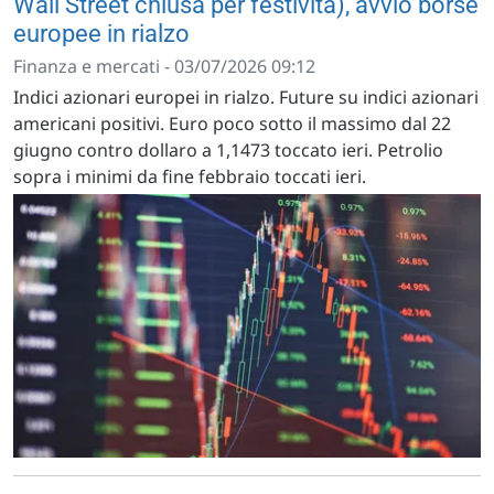
Wall Street chiusa per festività), avvio borse
europee in rialzo
Finanza e mercati - 03/07/2026 09:12
Indici azionari europei in rialzo. Future su indici azionari
americani positivi. Euro poco sotto il massimo dal 22
giugno contro dollaro a 1,1473 toccato ieri. Petrolio
sopra i minimi da fine febbraio toccati ieri.