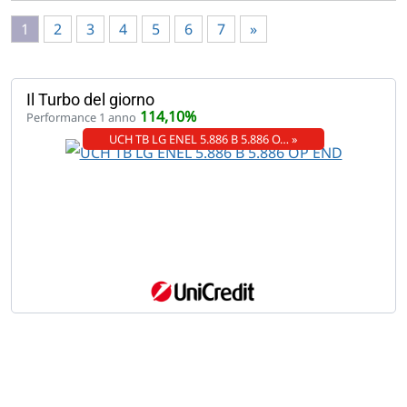
1
2
3
4
5
6
7
»
Il Turbo del giorno
114,10%
Performance 1 anno
UCH TB LG ENEL 5.886 B 5.886 O… »