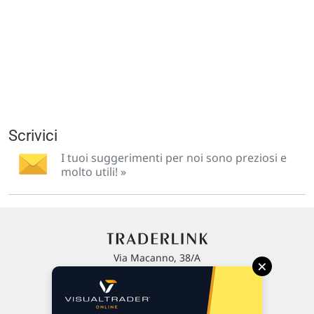
Scrivici
I tuoi suggerimenti per noi sono preziosi e
molto utili! »
Via Macanno, 38/A
×
47923 Rimini
P.IVA 02 452 460 401