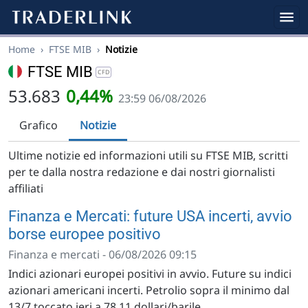
Home
›
FTSE MIB
›
Notizie
FTSE MIB
CFD
53.683
0,44%
23:59 06/08/2026
Grafico
Notizie
Ultime notizie ed informazioni utili su FTSE MIB, scritti
per te dalla nostra redazione e dai nostri giornalisti
affiliati
Finanza e Mercati: future USA incerti, avvio
borse europee positivo
Finanza e mercati - 06/08/2026 09:15
Indici azionari europei positivi in avvio. Future su indici
azionari americani incerti. Petrolio sopra il minimo dal
13/7 toccato ieri a 78,11 dollari/barile