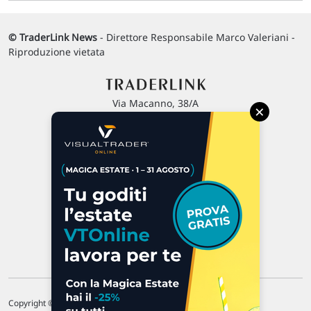
© TraderLink News
- Direttore Responsabile Marco Valeriani -
Riproduzione vietata
Via Macanno, 38/A
×
47923 Rimini
P.IVA 02 452 460 401
Chi siamo
Commenti e segnalazioni
Contattaci
Copyright © 1996-2026 Traderlink Italia s.r.l.