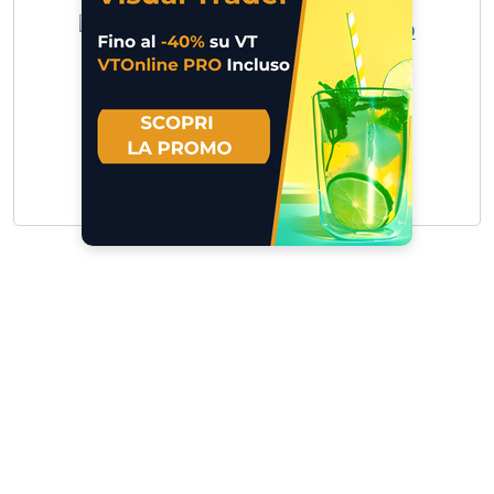
UCH TB LG ENEL 5.886 B 5.886 O… »