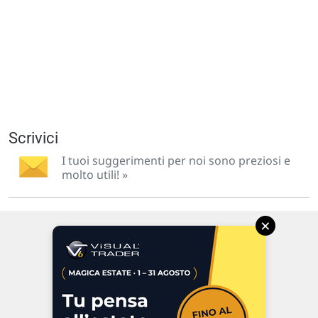
Scrivici
I tuoi suggerimenti per noi sono preziosi e
molto utili! »
×
Via Macanno, 38/A
47923 Rimini
P.IVA 02 452 460 401