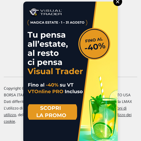
×
47923 Rimini
P.IVA 02 452 460 401
Chi siamo
Commenti e segnalazioni
Contattaci
Copyright © 1996-2026 Traderlink Italia s.r.l.
BORSA ITALIANA Quotazioni di borsa differite di 15 min. / MERCATO USA
Dati differiti di 15 min. (fonte Intrinio) / FOREX Quotazioni fornite da LMAX
L'utilizzo di questo sito implica l'accettazione delle nostre
Condizioni di
utilizzo
, del
Disclaimer MAR
, delle
Politiche sulla privacy
e dell'
Utilizzo dei
cookie
.