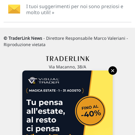
I tuoi suggerimenti per noi sono preziosi e
molto utili! »
© TraderLink News
- Direttore Responsabile Marco Valeriani -
Riproduzione vietata
Via Macanno, 38/A
×
47923 Rimini
P.IVA 02 452 460 401
Chi siamo
Commenti e segnalazioni
Contattaci