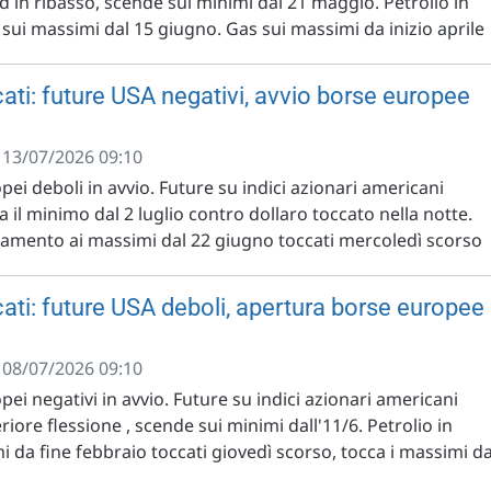
d in ribasso, scende sui minimi dal 21 maggio. Petrolio in
 sui massimi dal 15 giugno. Gas sui massimi da inizio aprile
ati: future USA negativi, avvio borse europee
- 13/07/2026 09:10
opei deboli in avvio. Future su indici azionari americani
a il minimo dal 2 luglio contro dollaro toccato nella notte.
cinamento ai massimi dal 22 giugno toccati mercoledì scorso
ati: future USA deboli, apertura borse europee
- 08/07/2026 09:10
opei negativi in avvio. Future su indici azionari americani
riore flessione , scende sui minimi dall'11/6. Petrolio in
 da fine febbraio toccati giovedì scorso, tocca i massimi da