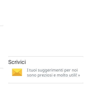
Scrivici
I tuoi suggerimenti per noi
sono preziosi e molto utili! »