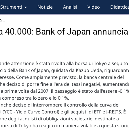
Strumenti
Notizie
Analisi
Video
Didattic
00…
a 40.000: Bank of Japan annuncia
rande attenzione è stata rivolta alla borsa di Tokyo a seguito
cio della Bank of Japan, guidata da Kazuo Ueda, riguardante
nteresse. Come ampiamente previsto, la banca centrale del
a deciso di porre fine all'era dei tassi negativi, aumentand
 la prima volta dal 2007. Il passaggio è stato dall'essere -0,1
 compreso tra lo zero e lo 0,1%.
anche deciso di interrompere il controllo della curva dei
(YCC - Yield Curve Control) e gli acquisti di ETF e J-REITS. È
e degli acquisti di obbligazioni societarie, destinate a
borsa di Tokyo ha reagito in maniera volatile a questa stori