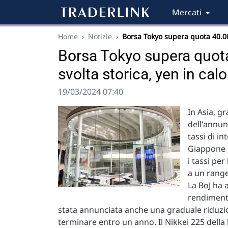
Mercati
Home
›
Notizie
›
Borsa Tokyo supera quota 40.
Borsa Tokyo supera quot
svolta storica, yen in calo
19/03/2024 07:40
In Asia, g
dell'annun
tassi di i
Giappone h
i tassi per
a un range
La BoJ ha 
rendimenti 
stata annunciata anche una graduale riduzion
terminare entro un anno. Il Nikkei 225 della 