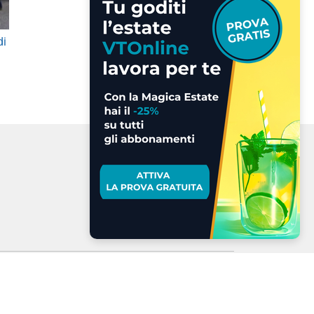
di
a LMAX
 dei cookie
.