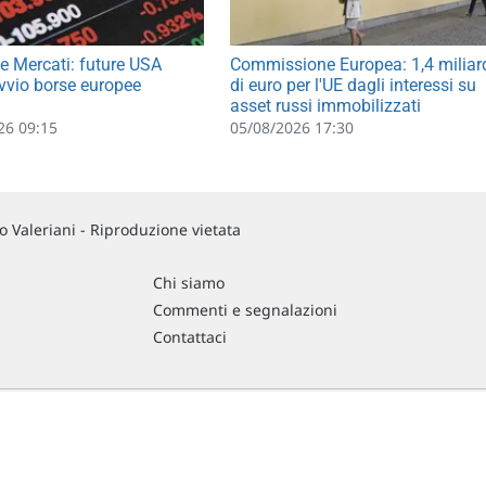
e Mercati: future USA
Commissione Europea: 1,4 miliar
 avvio borse europee
di euro per l'UE dagli interessi su
asset russi immobilizzati
26 09:15
05/08/2026 17:30
 Valeriani - Riproduzione vietata
Chi siamo
Commenti e segnalazioni
Contattaci
RCATO USA Dati differiti di 15 min. (fonte Intrinio) / FOREX Quotazioni fornite d
ndizioni di utilizzo
, del
Disclaimer MAR
, delle
Politiche sulla privacy
e dell'
Utilizzo