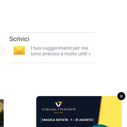
.
Scrivici
I tuoi suggerimenti per noi
sono preziosi e molto utili! »
×