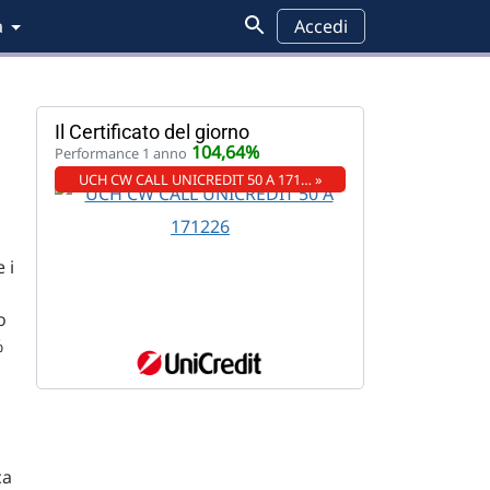
a
Accedi
Il Certificato del giorno
104,64%
Performance 1 anno
UCH CW CALL UNICREDIT 50 A 171… »
 i
o
%
ca