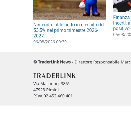
Finanza 
incerti,
Nintendo: utile netto in crescita del
positivo
53,5% nel primo trimestre 2026-
06/08/20
2027
06/08/2026 09:39
© TraderLink News
- Direttore Responsabile Marco
Via Macanno, 38/A
47923 Rimini
P.IVA 02 452 460 401
Copyright © 1996-2026 Traderlink Italia s.r.l.
BORSA ITALIANA Quotazioni di borsa differite di 15 min. / ME
L'utilizzo di questo sito implica l'accettazione delle nostre
Co