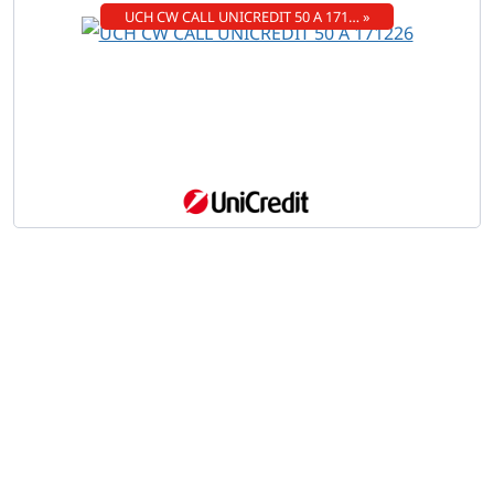
UCH CW CALL UNICREDIT 50 A 171… »