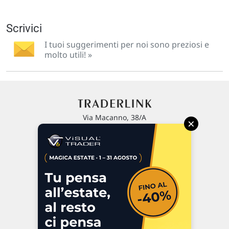
Scrivici
I tuoi suggerimenti per noi sono preziosi e
molto utili! »
Via Macanno, 38/A
×
47923 Rimini
P.IVA 02 452 460 401
Chi siamo
Commenti e segnalazioni
Contattaci