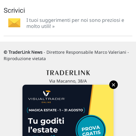
Scrivici
I tuoi suggerimenti per noi sono preziosi e
molto utili! »
© TraderLink News
- Direttore Responsabile Marco Valeriani -
Riproduzione vietata
Via Macanno, 38/A
×
47923 Rimini
P.IVA 02 452 460 401
Chi siamo
Commenti e segnalazioni
Contattaci