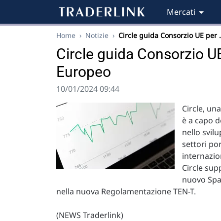
Mercati
Home
›
Notizie
›
Circle guida Consorzio UE per
Circle guida Consorzio UE
Europeo
10/01/2024 09:44
Circle, un
è a capo d
nello svilu
settori po
internazio
Circle sup
nuovo Spaz
nella nuova Regolamentazione TEN-T.
(NEWS Traderlink)