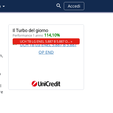
a
Accedi
Il Turbo del giorno
114,10%
Performance 1 anno
UCH TB LG ENEL 5.887 B 5.887 O… »
n,
a
l
re