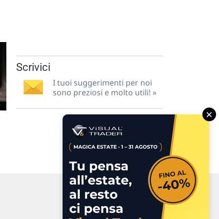
Scrivici
I tuoi suggerimenti per noi
sono preziosi e molto utili! »
×