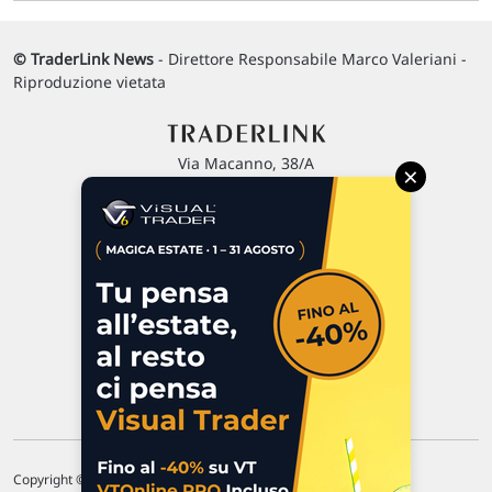
© TraderLink News
- Direttore Responsabile Marco Valeriani -
Riproduzione vietata
Via Macanno, 38/A
×
47923 Rimini
P.IVA 02 452 460 401
Chi siamo
Commenti e segnalazioni
Contattaci
Copyright © 1996-2026 Traderlink Italia s.r.l.