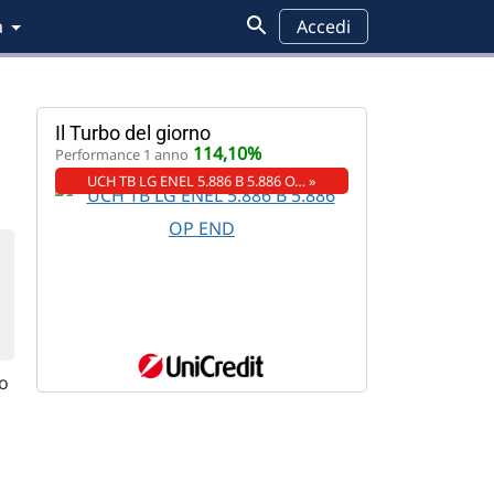
a
Accedi
Il Turbo del giorno
114,10%
Performance 1 anno
UCH TB LG ENEL 5.886 B 5.886 O… »
vo