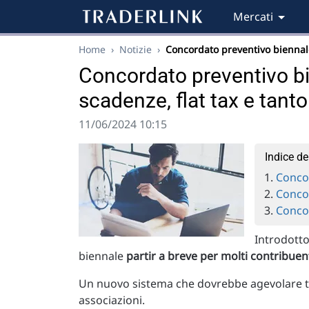
Mercati
Home
›
Notizie
›
Concordato preventivo bienna
Concordato preventivo bie
scadenze, flat tax e tanto
11/06/2024 10:15
Indice de
Concor
Concor
Concor
Introdotto
biennale
partir a breve per molti contribuent
Un nuovo sistema che dovrebbe agevolare tu
associazioni.