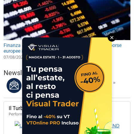
×
Finanza e Mercati: future USA in lieve rialzo, avvio borse
europee in leggero progresso
07/08/2026 09:30
Newsletter del 07/08/2026
Leggi i migliori articoli della settimana »
Il Turbo del giorno
142,33%
Performance 1 anno
UCH TB LG BANCA MED 9.848 B 9.… »