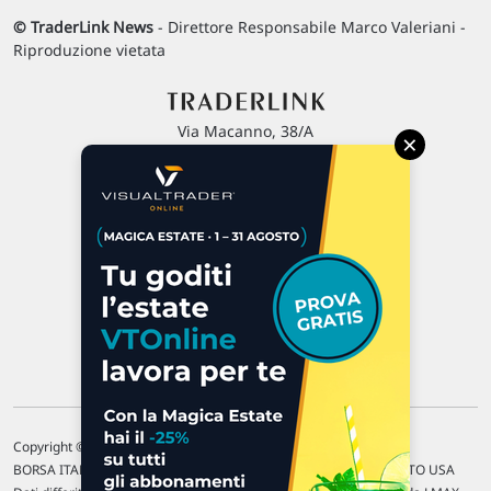
© TraderLink News
- Direttore Responsabile Marco Valeriani -
Riproduzione vietata
Via Macanno, 38/A
×
47923 Rimini
P.IVA 02 452 460 401
Chi siamo
Commenti e segnalazioni
Contattaci
Copyright © 1996-2026 Traderlink Italia s.r.l.
BORSA ITALIANA Quotazioni di borsa differite di 15 min. / MERCATO USA