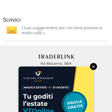
Scrivici
I tuoi suggerimenti per noi sono preziosi e
molto utili! »
Via Macanno, 38/A
×
47923 Rimini
P.IVA 02 452 460 401
Chi siamo
Commenti e segnalazioni
Contattaci