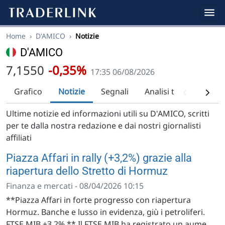
Home
›
D'AMICO
›
Notizie
D'AMICO
7,1550
-0,35%
17:35 06/08/2026
Grafico
Notizie
Segnali
Analisi tecnica
Ra
Ultime notizie ed informazioni utili su D'AMICO, scritti
per te dalla nostra redazione e dai nostri giornalisti
affiliati
Piazza Affari in rally (+3,2%) grazie alla
riapertura dello Stretto di Hormuz
Finanza e mercati - 08/04/2026 10:15
**Piazza Affari in forte progresso con riapertura
Hormuz. Banche e lusso in evidenza, giù i petroliferi.
FTSE MIB +3,2%.** Il FTSE MIB ha registrato un aume...