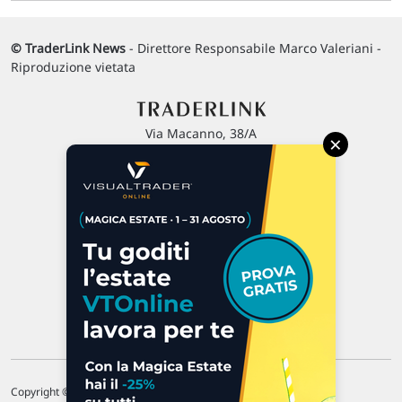
© TraderLink News
- Direttore Responsabile Marco Valeriani -
Riproduzione vietata
Via Macanno, 38/A
×
47923 Rimini
P.IVA 02 452 460 401
Chi siamo
Commenti e segnalazioni
Contattaci
Copyright © 1996-2026 Traderlink Italia s.r.l.