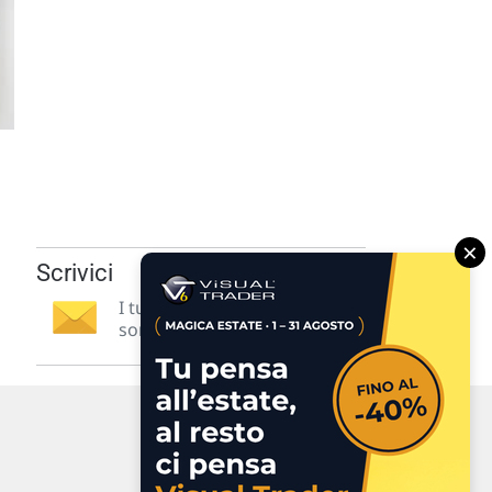
×
Scrivici
I tuoi suggerimenti per noi
sono preziosi e molto utili! »