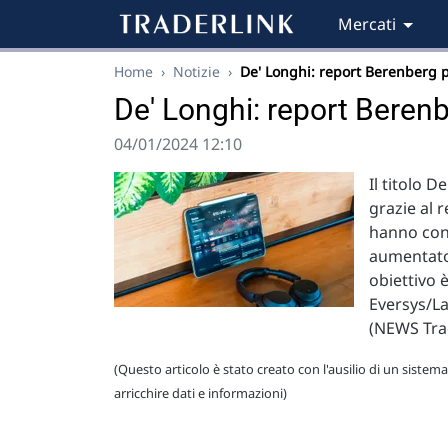
Mercati
Home
›
Notizie
›
De' Longhi: report Berenberg 
De' Longhi: report Berenb
04/01/2024 12:10
Il titolo 
grazie al 
hanno con
aumentato 
obiettivo 
Eversys/La
(NEWS Tra
(Questo articolo è stato creato con l'ausilio di un sistema
arricchire dati e informazioni)