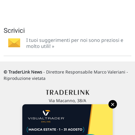
Scrivici
I tuoi suggerimenti per noi sono preziosi e
molto utili! »
© TraderLink News
- Direttore Responsabile Marco Valeriani -
Riproduzione vietata
Via Macanno, 38/A
×
47923 Rimini
P.IVA 02 452 460 401
Chi siamo