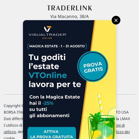
Via Macanno, 38/A
×
47923 Rimini
P.IVA 02 452 460 401
Chi siamo
Commenti e segnalazioni
Contattaci
Copyright © 1996-2026 Traderlink Italia s.r.l.
BORSA ITALIANA Quotazioni di borsa differite di 15 min. / MERCATO USA
Dati differiti di 15 min. (fonte Intrinio) / FOREX Quotazioni fornite da LMAX
L'utilizzo di questo sito implica l'accettazione delle nostre
Condizioni di
utilizzo
, del
Disclaimer MAR
, delle
Politiche sulla privacy
e dell'
Utilizzo dei
cookie
.