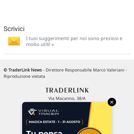
Scrivici
I tuoi suggerimenti per noi sono preziosi e
molto utili! »
© TraderLink News
- Direttore Responsabile Marco Valeriani -
Riproduzione vietata
Via Macanno, 38/A
×
47923 Rimini
P.IVA 02 452 460 401
Chi siamo