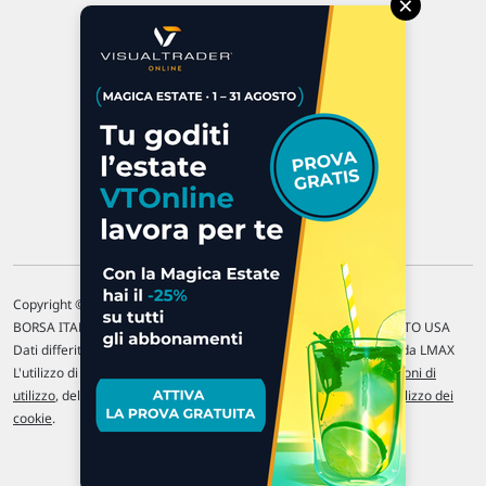
×
47923 Rimini
P.IVA 02 452 460 401
Chi siamo
Commenti e segnalazioni
Contattaci
Copyright © 1996-2026 Traderlink Italia s.r.l.
BORSA ITALIANA Quotazioni di borsa differite di 15 min. / MERCATO USA
Dati differiti di 15 min. (fonte Intrinio) / FOREX Quotazioni fornite da LMAX
L'utilizzo di questo sito implica l'accettazione delle nostre
Condizioni di
utilizzo
, del
Disclaimer MAR
, delle
Politiche sulla privacy
e dell'
Utilizzo dei
cookie
.