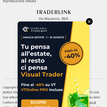
Riproduzione vietata
Via Macanno, 38/A
×
47923 Rimini
P.IVA 02 452 460 401
Chi siamo
Commenti e segnalazioni
Contattaci
Copyright © 1996-2026 Traderlink Italia s.r.l.
BORSA ITALIANA Quotazioni di borsa differite di 15 min. / MERCATO USA
Dati differiti di 15 min. (fonte Intrinio) / FOREX Quotazioni fornite da LMAX
L'utilizzo di questo sito implica l'accettazione delle nostre
Condizioni di