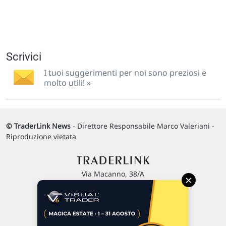
Scrivici
I tuoi suggerimenti per noi sono preziosi e
molto utili! »
© TraderLink News
- Direttore Responsabile Marco Valeriani -
Riproduzione vietata
Via Macanno, 38/A
×
47923 Rimini
P.IVA 02 452 460 401
Chi siamo