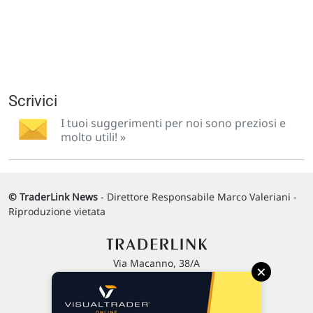
Scrivici
I tuoi suggerimenti per noi sono preziosi e
molto utili! »
© TraderLink News
- Direttore Responsabile Marco Valeriani -
Riproduzione vietata
Via Macanno, 38/A
×
47923 Rimini
P.IVA 02 452 460 401