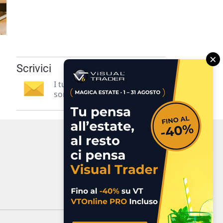
×
Scrivici
I tuoi suggerimenti per noi
sono preziosi e molto utili! »