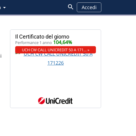
a
Accedi
Il Certificato del giorno
104,64%
Performance 1 anno
UCH CW CALL UNICREDIT 50 A 171… »
i