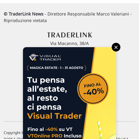
© TraderLink News
- Direttore Responsabile Marco Valeriani -
Riproduzione vietata
Via Macanno, 38/A
×
47923 Rimini
P.IVA 02 452 460 401
Chi siamo
Commenti e segnalazioni
Contattaci
Copyright © 1996-2026 Traderlink Italia s.r.l.