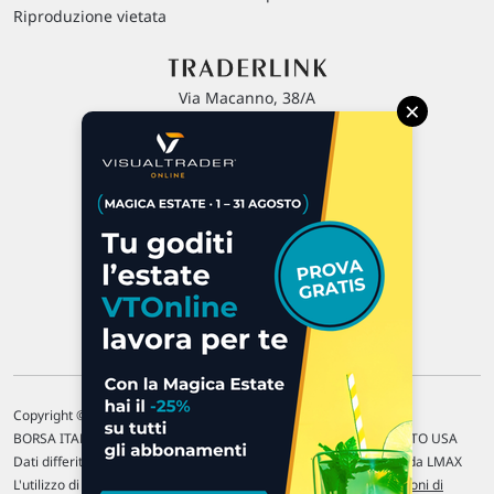
Riproduzione vietata
Via Macanno, 38/A
×
47923 Rimini
P.IVA 02 452 460 401
Chi siamo
Commenti e segnalazioni
Contattaci
Copyright © 1996-2026 Traderlink Italia s.r.l.
BORSA ITALIANA Quotazioni di borsa differite di 15 min. / MERCATO USA
Dati differiti di 15 min. (fonte Intrinio) / FOREX Quotazioni fornite da LMAX
L'utilizzo di questo sito implica l'accettazione delle nostre
Condizioni di