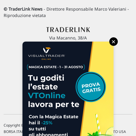
© TraderLink News
- Direttore Responsabile Marco Valeriani -
Riproduzione vietata
Via Macanno, 38/A
×
47923 Rimini
P.IVA 02 452 460 401
Chi siamo
Commenti e segnalazioni
Contattaci
Copyright © 1996-2026 Traderlink Italia s.r.l.
BORSA ITALIANA Quotazioni di borsa differite di 15 min. / MERCATO USA