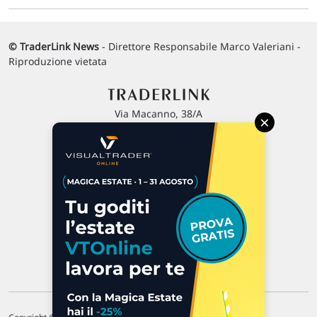
© TraderLink News
- Direttore Responsabile Marco Valeriani -
Riproduzione vietata
Via Macanno, 38/A
×
47923 Rimini
P.IVA 02 452 460 401
Chi siamo
Commenti e segnalazioni
Contattaci