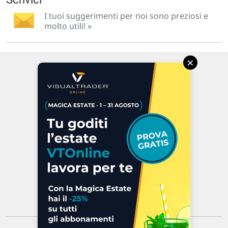
I tuoi suggerimenti per noi sono preziosi e
molto utili! »
×
Via Macanno, 38/A
47923 Rimini
P.IVA 02 452 460 401
Chi siamo
Commenti e segnalazioni
Contattaci