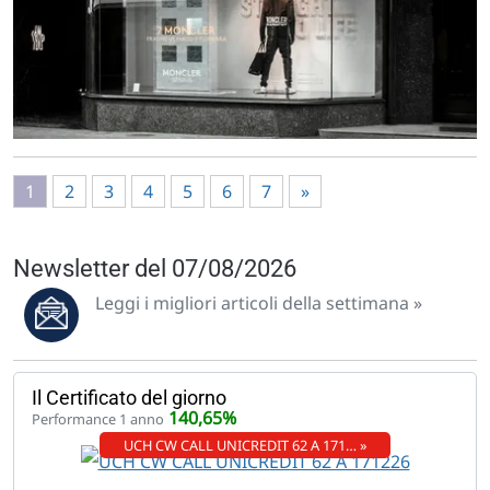
1
2
3
4
5
6
7
»
Newsletter del 07/08/2026
Leggi i migliori articoli della settimana »
Il Certificato del giorno
140,65%
Performance 1 anno
UCH CW CALL UNICREDIT 62 A 171… »