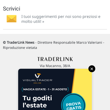
Scrivici
I tuoi suggerimenti per noi sono preziosi e
molto utili! »
© TraderLink News
- Direttore Responsabile Marco Valeriani -
Riproduzione vietata
Via Macanno, 38/A
×
47923 Rimini
P.IVA 02 452 460 401
Chi siamo
Commenti e segnalazioni
Contattaci