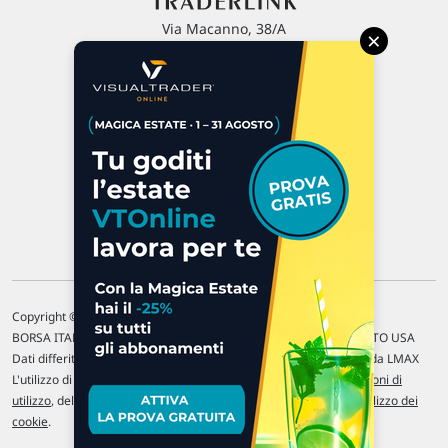
Via Macanno, 38/A
×
47923 Rimini
P.IVA 02 452 460 401
Chi siamo
Commenti e segnalazioni
Contattaci
Copyright © 1996-2026 Traderlink Italia s.r.l.
BORSA ITALIANA Quotazioni di borsa differite di 15 min. / MERCATO USA
Dati differiti di 15 min. (fonte Intrinio) / FOREX Quotazioni fornite da LMAX
L'utilizzo di questo sito implica l'accettazione delle nostre
Condizioni di
utilizzo
, del
Disclaimer MAR
, delle
Politiche sulla privacy
e dell'
Utilizzo dei
cookie
.