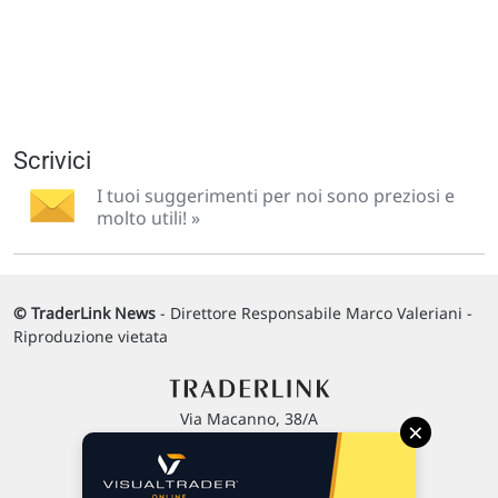
Scrivici
I tuoi suggerimenti per noi sono preziosi e
molto utili! »
© TraderLink News
- Direttore Responsabile Marco Valeriani -
Riproduzione vietata
Via Macanno, 38/A
×
47923 Rimini
P.IVA 02 452 460 401