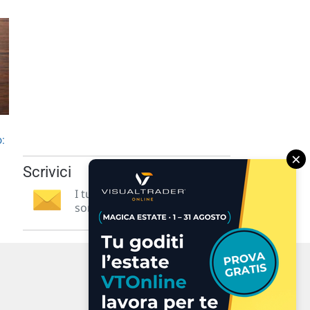
o:
×
Scrivici
I tuoi suggerimenti per noi
sono preziosi e molto utili! »