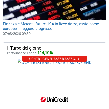
Finanza e Mercati: future USA in lieve rialzo, avvio borse
europee in leggero progresso
07/08/2026 09:30
Il Turbo del giorno
114,10%
Performance 1 anno
UCH TB LG ENEL 5.887 B 5.887 O… »