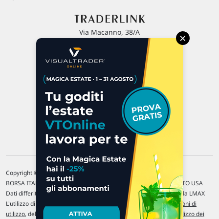
Via Macanno, 38/A
×
47923 Rimini
P.IVA 02 452 460 401
Chi siamo
Commenti e segnalazioni
Contattaci
Copyright © 1996-2026 Traderlink Italia s.r.l.
BORSA ITALIANA Quotazioni di borsa differite di 15 min. / MERCATO USA
Dati differiti di 15 min. (fonte Intrinio) / FOREX Quotazioni fornite da LMAX
L'utilizzo di questo sito implica l'accettazione delle nostre
Condizioni di
utilizzo
, del
Disclaimer MAR
, delle
Politiche sulla privacy
e dell'
Utilizzo dei