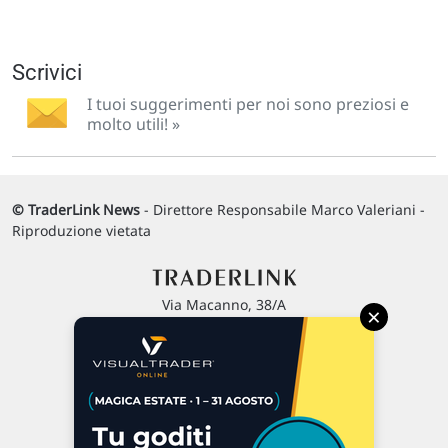
Scrivici
I tuoi suggerimenti per noi sono preziosi e
molto utili! »
© TraderLink News
- Direttore Responsabile Marco Valeriani -
Riproduzione vietata
Via Macanno, 38/A
×
47923 Rimini
P.IVA 02 452 460 401
Chi siamo
Commenti e segnalazioni