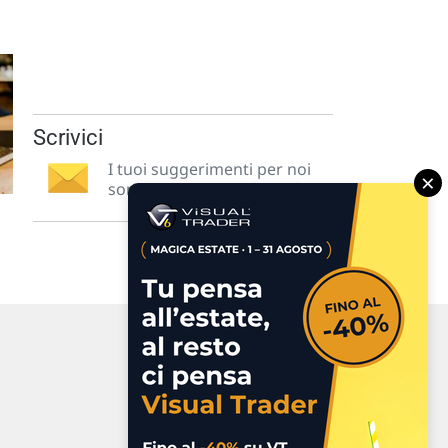
Scrivici
I tuoi suggerimenti per noi
×
sono preziosi e molto utili! »