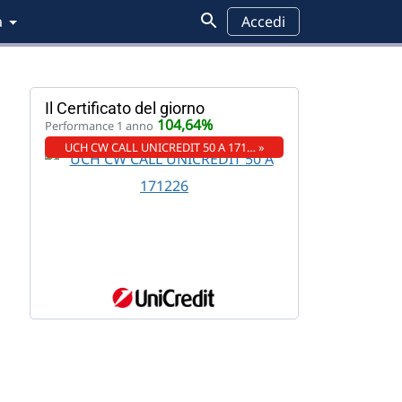
a
Accedi
Il Certificato del giorno
104,64%
Performance 1 anno
UCH CW CALL UNICREDIT 50 A 171… »