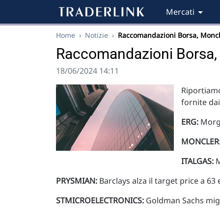
Mercati
Home
›
Notizie
›
Raccomandazioni Borsa, Monc
Raccomandazioni Borsa, 
18/06/2024 14:11
Riportiamo
fornite da
ERG:
Morga
MONCLER
ITALGAS:
M
PRYSMIAN:
Barclays alza il target price a 63
STMICROELECTRONICS:
Goldman Sachs migli