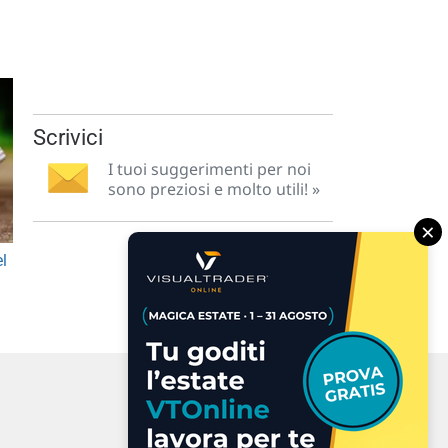
Scrivici
I tuoi suggerimenti per noi
sono preziosi e molto utili! »
×
el