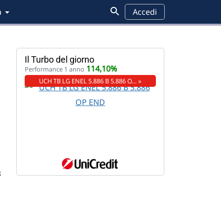
a
Accedi
Il Turbo del giorno
114,10%
Performance 1 anno
UCH TB LG ENEL 5.886 B 5.886 O… »
3