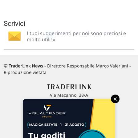
Scrivici
I tuoi suggerimenti per noi sono preziosi e
molto utili! »
© TraderLink News
- Direttore Responsabile Marco Valeriani -
Riproduzione vietata
Via Macanno, 38/A
×
47923 Rimini
P.IVA 02 452 460 401
Chi siamo
Commenti e segnalazioni