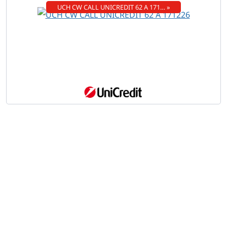
UCH CW CALL UNICREDIT 62 A 171… »